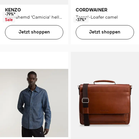
KENZO
CORDWAINER
-79%*
Jeanshemd 'Camicia' hellblau
Tassel-Loafer camel
Sale
-37%*
Jetzt shoppen
Jetzt shoppen