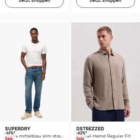
Jetzt shoppen
Jetzt shoppen
SUPERDRY
DSTREZZED
-41%*
-62%*
Jeans mittelblau slim straight
Casual-Hemd Regular Fit
Sale
Sale