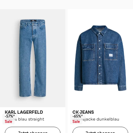
KARL LAGERFELD
CK JEANS
-57%*
-65%*
Jeans blau straight
Jeansjacke dunkelblau
Sale
Sale