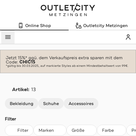
Online Shop
Outletcity Metzingen
Mein
Menü
Jetzt 15%* ggü. dem Verkaufspreis extra sparen mit dem
Code:
CHIC15
*gültig bis 30.03.2025, auf markierte Styles ab einem Mindestbehaltwert von 99€.
Artikel:
13
Navigation überspringen
Bekleidung
Schuhe
Accessoires
Filter
Filter
Marken
Größe
Farbe
P