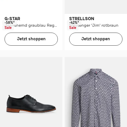
G-STAR
STRELLSON
-58%*
-42%*
Jeanshemd graublau Regular Fit
Messenger 'Jim' rotbraun
Sale
Sale
Jetzt shoppen
Jetzt shoppen