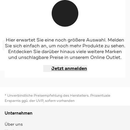
CK JEANS
Hier erwartet Sie eine noch größere Auswahl. Melden
-65%*
Cargohose creme
Sie sich einfach an, um noch mehr Produkte zu sehen.
Sale
Entdecken Sie darüber hinaus viele weitere Marken
und unschlagbare Preise in unserem Online Outlet.
Jetzt shoppen
Jetzt anmelden
* Unverbindliche Preisempfehlung des Herstellers. Prozentuale
Ersparnis ggü. der UVP, sofern vorhanden
Unternehmen
Über uns