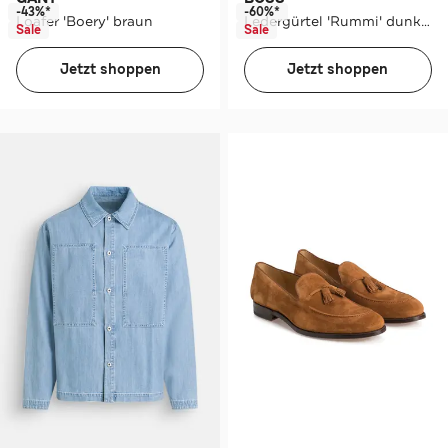
-43%*
-60%*
Loafer 'Boery' braun
Ledergürtel 'Rummi' dunkelbraun
Sale
Sale
Jetzt shoppen
Jetzt shoppen