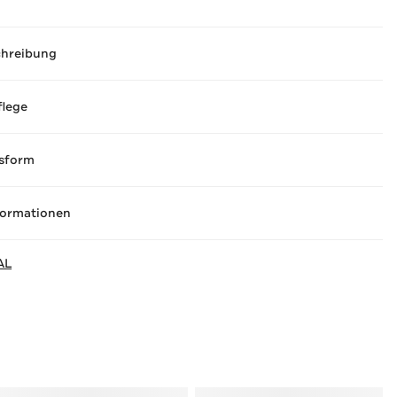
chreibung
flege
sform
formationen
AL