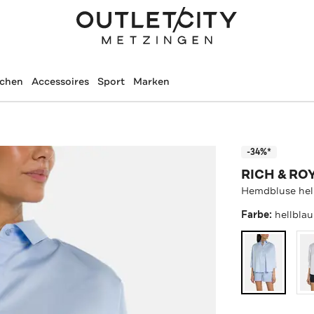
schen
Accessoires
Sport
Marken
-34%*
RICH & RO
Hemdbluse hel
Farbe:
hellblau