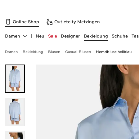
Online Shop
Outletcity Metzingen
Damen
Neu
Sale
Designer
Bekleidung
Schuhe
Ta
Abteilung ändern, ausgewählt:
Damen
Bekleidung
Blusen
Casual-Blusen
Hemdbluse hellblau