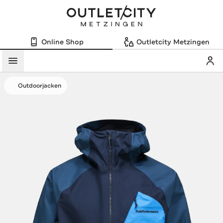
Online Shop
Outletcity Metzingen
Mein
Menü
Outdoorjacken