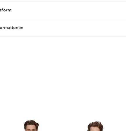
sform
formationen