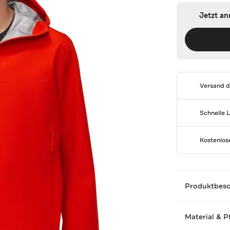
Jetzt a
Versand 
Schnelle 
Kostenlo
Produktbes
Material & P