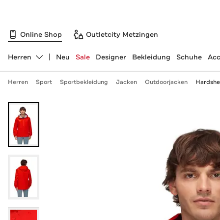
Online Shop
Outletcity Metzingen
Herren
Neu
Sale
Designer
Bekleidung
Schuhe
Acc
Abteilung ändern, ausgewählt:
Herren
Sport
Sportbekleidung
Jacken
Outdoorjacken
Hardshel