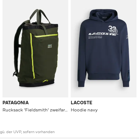
PATAGONIA
LACOSTE
Rucksack 'Fieldsmith' zweifarbig
Hoodie navy
ggü. der UVP, sofern vorhanden