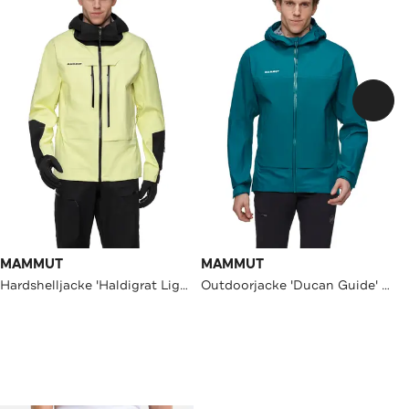
MAMMUT
MAMMUT
Hardshelljacke 'Haldigrat Light' zweifarbig
Outdoorjacke 'Ducan Guide' petrol