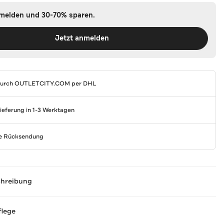
nmelden und 30-70% sparen.
Jetzt anmelden
durch
OUTLETCITY.COM
per DHL
Lieferung in 1-3 Werktagen
se Rücksendung
chreibung
flege