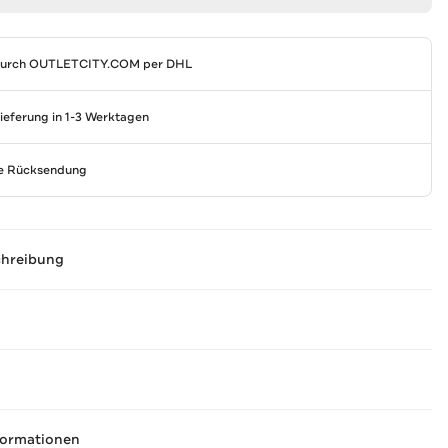
durch
OUTLETCITY.COM
per DHL
Lieferung in 1-3 Werktagen
se Rücksendung
chreibung
formationen