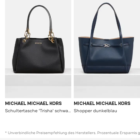
MICHAEL MICHAEL KORS
MICHAEL MICHAEL KORS
Schultertasche 'Trisha' schwarz
Shopper dunkelblau
* Unverbindliche Preisempfehlung des Herstellers. Prozentuale Ersparnis 