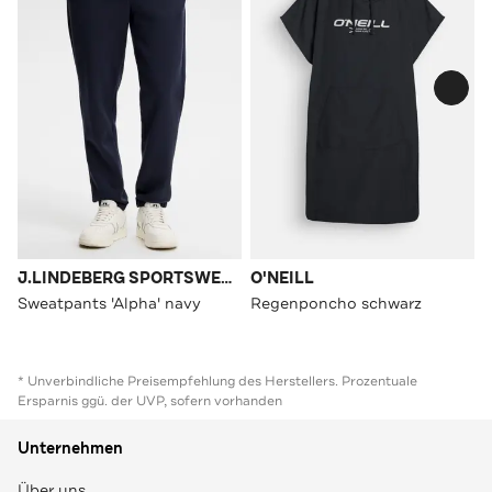
J.LINDEBERG SPORTSWEAR
O'NEILL
Sweatpants 'Alpha' navy
Regenponcho schwarz
* Unverbindliche Preisempfehlung des Herstellers. Prozentuale
Ersparnis ggü. der UVP, sofern vorhanden
Unternehmen
Über uns