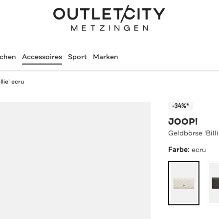
schen
Accessoires
Sport
Marken
lie' ecru
-34%*
JOOP!
Geldbörse 'Billi
Farbe:
ecru