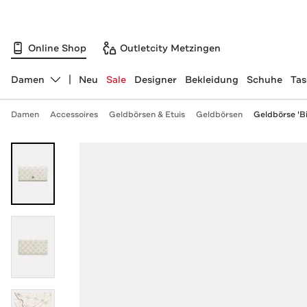
Online Shop
Outletcity Metzingen
Damen
Neu
Sale
Designer
Bekleidung
Schuhe
Ta
Abteilung ändern, ausgewählt:
Damen
Accessoires
Geldbörsen & Etuis
Geldbörsen
Geldbörse 'Bil