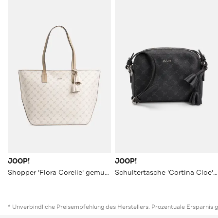
JOOP!
JOOP!
Shopper 'Flora Corelie' gemustert
Schultertasche 'Cortina Cloe' logo
* Unverbindliche Preisempfehlung des Herstellers. Prozentuale Ersparnis 