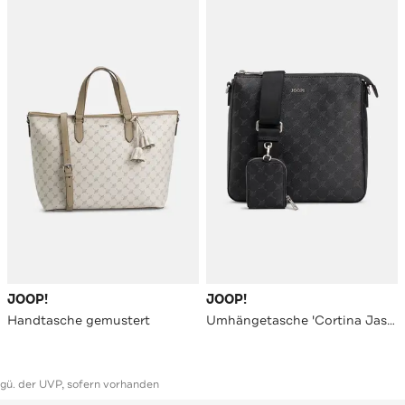
JOOP!
JOOP!
Handtasche gemustert
Umhängetasche 'Cortina Jasmina' gemustert
ggü. der UVP, sofern vorhanden