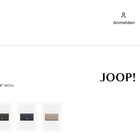
Anmelden
e' ecru