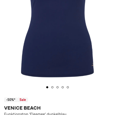
-50%*
Sale
VENICE BEACH
Funktionstop 'Eleamee' dunkelblau