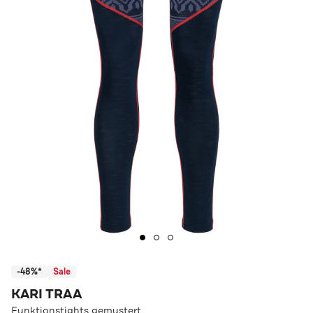
-48%*
Sale
KARI TRAA
Funktionstights gemustert