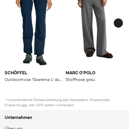
SCHÖFFEL
MARC O'POLO
Outdoorhose 'Saarema L' dunkelblau
Stoffhose grau
* Unverbindliche Preisempfehlung des Herstellers. Prozentuale
Ersparnis ggü. der UVP, sofern vorhanden
Unternehmen
Über uns