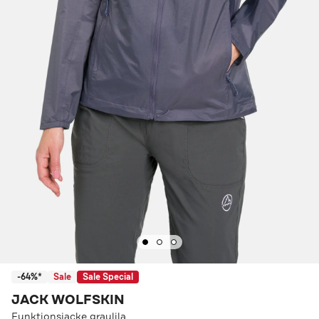
-64%*
Sale
Sale Special
JACK WOLFSKIN
Funktionsjacke graulila