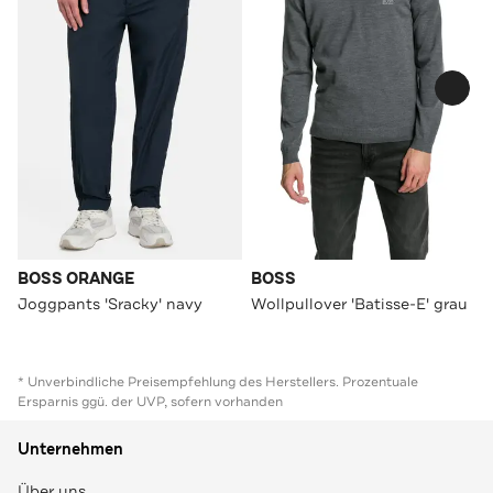
BOSS ORANGE
BOSS
Joggpants 'Sracky' navy
Wollpullover 'Batisse-E' grau
* Unverbindliche Preisempfehlung des Herstellers. Prozentuale
Ersparnis ggü. der UVP, sofern vorhanden
Unternehmen
Über uns