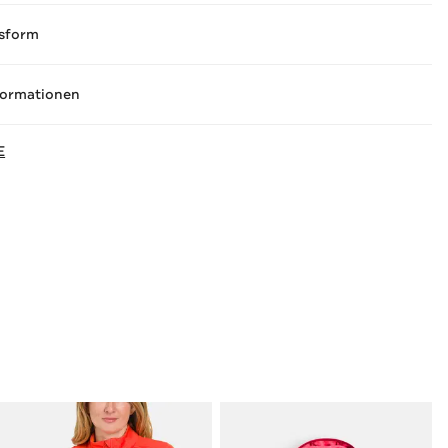
sform
formationen
E