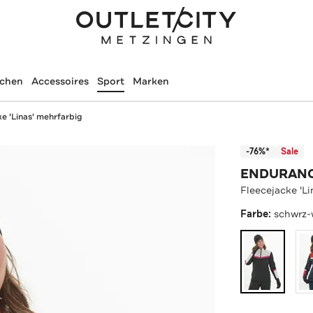
schen
Accessoires
Sport
Marken
e 'Linas' mehrfarbig
-76%*
Sale
ENDURAN
Fleecejacke 'Li
Farbe:
schwrz-