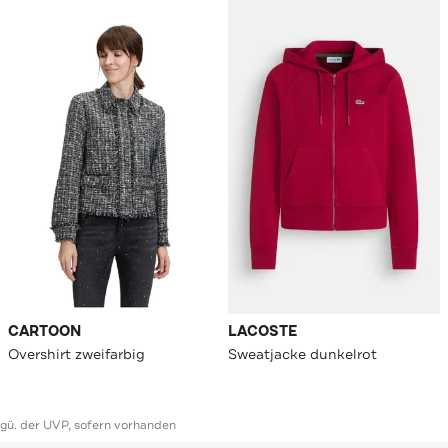
CARTOON
LACOSTE
Overshirt zweifarbig
Sweatjacke dunkelrot
ggü. der UVP, sofern vorhanden