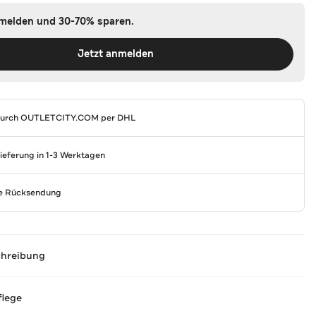
nmelden und 30-70% sparen.
Jetzt anmelden
durch
OUTLETCITY.COM
per DHL
Lieferung in 1-3 Werktagen
se Rücksendung
chreibung
flege