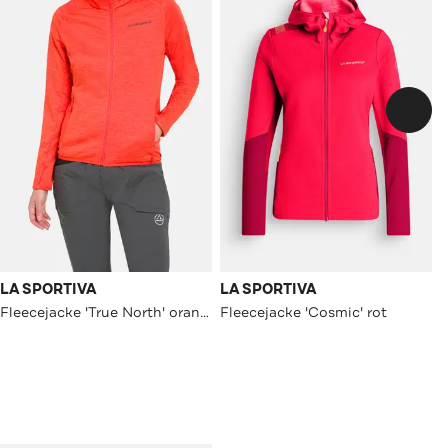
LA SPORTIVA
LA SPORTIVA
Fleecejacke 'True North' orange
Fleecejacke 'Cosmic' rot