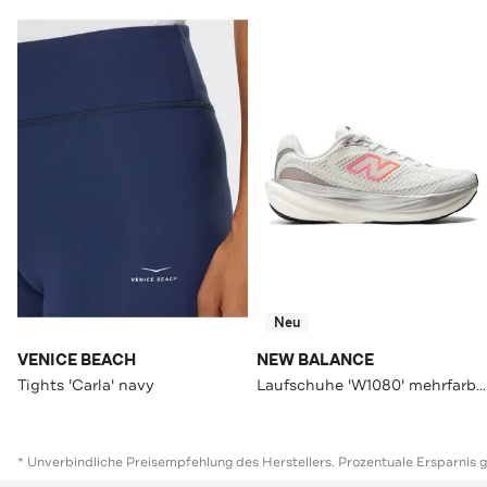
Neu
VENICE BEACH
NEW BALANCE
Tights 'Carla' navy
Laufschuhe 'W1080' mehrfarbig
* Unverbindliche Preisempfehlung des Herstellers. Prozentuale Ersparnis 