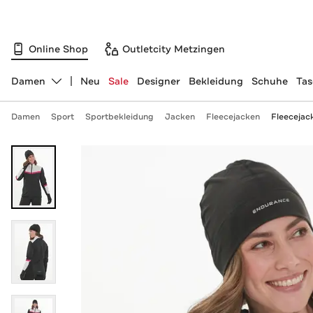
Online Shop
Outletcity Metzingen
Damen
Neu
Sale
Designer
Bekleidung
Schuhe
Ta
Abteilung ändern, ausgewählt:
Damen
Sport
Sportbekleidung
Jacken
Fleecejacken
Fleecejack