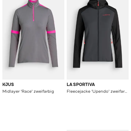
KJUS
LA SPORTIVA
Midlayer 'Race' zweifarbig
Fleecejacke 'Upendo' zweifarbig