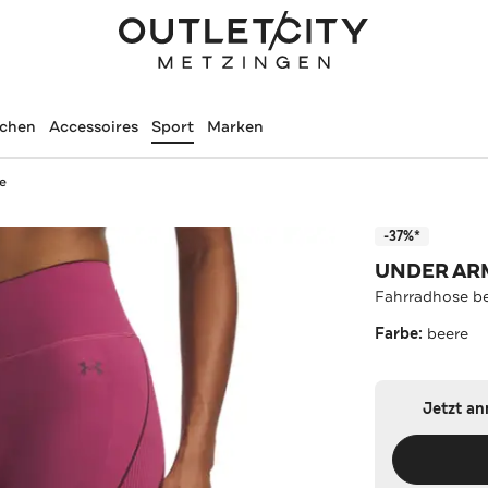
schen
Accessoires
Sport
Marken
e
-37%*
UNDER A
Fahrradhose b
Farbe:
beere
Jetzt a