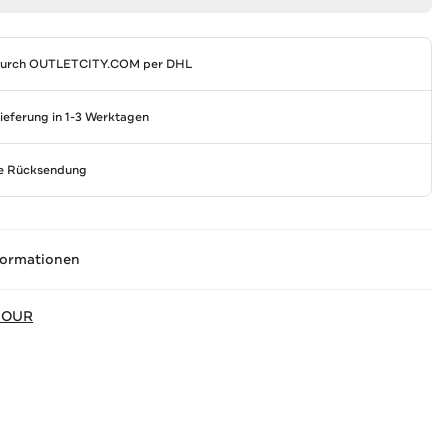
durch
OUTLETCITY.COM
per DHL
Lieferung in 1-3 Werktagen
se Rücksendung
formationen
MOUR