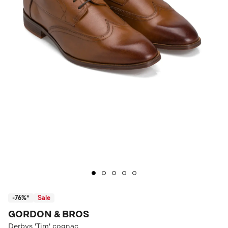
-76%*
Sale
GORDON & BROS
Derbys 'Tim' cognac