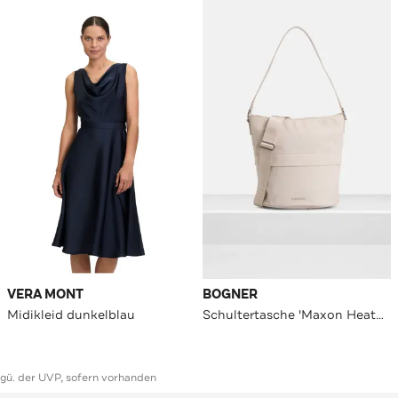
VERA MONT
BOGNER
Midikleid dunkelblau
Schultertasche 'Maxon Heather' creme
ggü. der UVP, sofern vorhanden