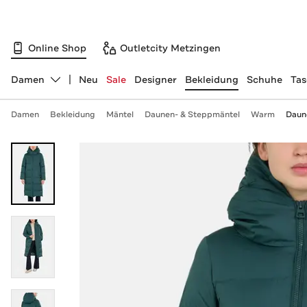
Online Shop
Outletcity Metzingen
Damen
Neu
Sale
Designer
Bekleidung
Schuhe
Ta
Abteilung ändern, ausgewählt:
Damen
Bekleidung
Mäntel
Daunen- & Steppmäntel
Warm
Daun