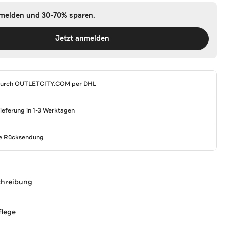
nmelden und 30-70% sparen.
Jetzt anmelden
durch
OUTLETCITY.COM
per DHL
Lieferung in 1-3 Werktagen
se Rücksendung
chreibung
flege