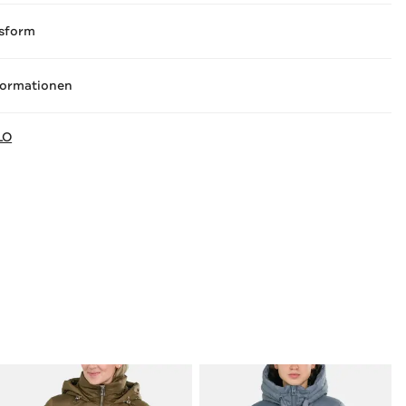
sform
formationen
LO