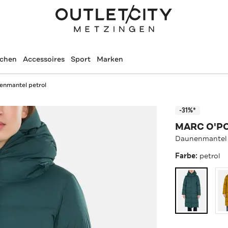
schen
Accessoires
Sport
Marken
enmantel petrol
-31%*
MARC O'P
Daunenmantel 
Farbe:
petrol