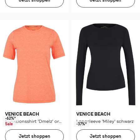
Jetzt shoppen
Jetzt shoppen
VENICE BEACH
VENICE BEACH
-62%*
Funktionsshirt 'Dmelz' orange
Longsleeve 'Miley' schwarz
Sale
-37%*
Jetzt shoppen
Jetzt shoppen