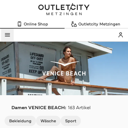
Online Shop
Outletcity Metzingen
Mein
Menü
V
Damen VENICE BEACH:
163 Artikel
Navigation überspringen
Bekleidung
Wäsche
Sport