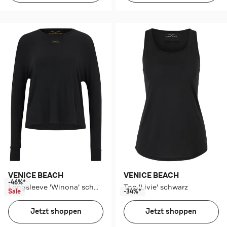
VENICE BEACH
VENICE BEACH
-46%*
Longsleeve 'Winona' schwarz
Top 'Livie' schwarz
Sale
-34%*
Jetzt shoppen
Jetzt shoppen