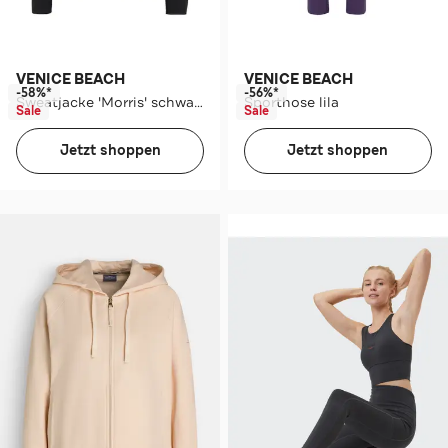
VENICE BEACH
VENICE BEACH
-58%*
-56%*
Sweatjacke 'Morris' schwarz
Sporthose lila
Sale
Sale
Jetzt shoppen
Jetzt shoppen