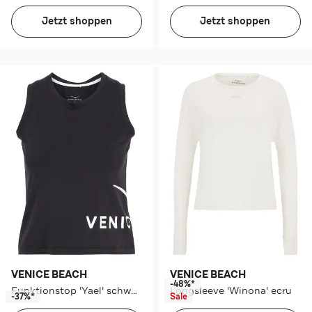
Jetzt shoppen
Jetzt shoppen
VENICE BEACH
VENICE BEACH
-48%*
Funktionstop 'Yael' schwarz
Longsleeve 'Winona' ecru
-37%*
Sale