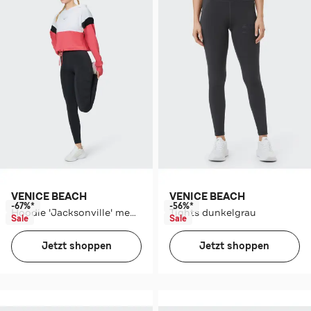
VENICE BEACH
VENICE BEACH
-67%*
-56%*
Hoodie 'Jacksonville' mehrfarbig
Tights dunkelgrau
Sale
Sale
Jetzt shoppen
Jetzt shoppen