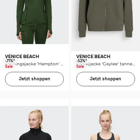
VENICE BEACH
VENICE BEACH
-71%*
-52%*
Trainingsjacke 'Hampton' dunkelgrün
Sweatjacke 'Caylee' tannengrün
Sale
Sale
Jetzt shoppen
Jetzt shoppen