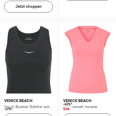
Jetzt shoppen
VENICE BEACH
VENICE BEACH
-42%*
Sport-Bustier 'Editha' schwarz
Top 'Nimah' koralle
-37%*
Sale