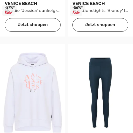
VENICE BEACH
VENICE BEACH
-57%*
-56%*
Hoodie 'Jessica' dunkelgrau
Funktionstights 'Brandy' lila
Sale
Sale
Jetzt shoppen
Jetzt shoppen