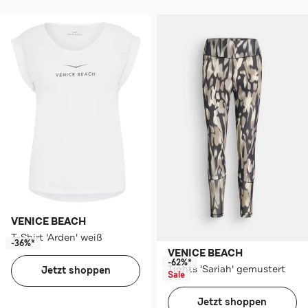
VENICE BEACH
T-Shirt 'Arden' weiß
-36%*
VENICE BEACH
-62%*
Tights 'Sariah' gemustert
Jetzt shoppen
Sale
Jetzt shoppen