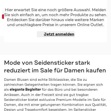
SEIDENSTICKER
Hier erwartet Sie eine noch größere Auswahl. Melden
-72%*
Kurzarmhemd Druck Grün Regular Fit
Sie sich einfach an, um noch mehr Produkte zu sehen.
SUNDEAL
Entdecken Sie darüber hinaus viele weitere Marken
und unschlagbare Preise in unserem Online Outlet.
Jetzt shoppen
Jetzt anmelden
Mode von Seidensticker stark
reduziert im Sale für Damen kaufen
Damen Blusen sind echte Stilklassiker, die Sie zu
zahlreichen Gelegenheiten tragen können. Sie eignen sich
als
elegante Begleiter
für das Büro und bei besonderen
Anlässen. Auch in der Freizeit sind sie gut tragbar.
Seidensticker bietet exklusive Premium-Modelle im Sale für
Damen, die mit einer gelungenen Kombination aus Qualität,
Design und Tragekomfort begeistern. Im Seitensticker