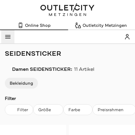
Online Shop
Outletcity Metzingen
Mein
Menü
SEIDENSTICKER
Damen SEIDENSTICKER:
11 Artikel
Navigation überspringen
Bekleidung
Filter
Filter
Größe
Farbe
Preisrahmen