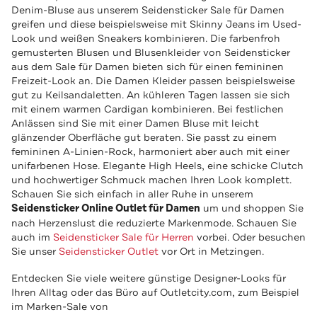
Denim-Bluse aus unserem Seidensticker Sale für Damen
greifen und diese beispielsweise mit Skinny Jeans im Used-
Look und weißen Sneakers kombinieren. Die farbenfroh
gemusterten Blusen und Blusenkleider von Seidensticker
aus dem Sale für Damen bieten sich für einen femininen
Freizeit-Look an. Die Damen Kleider passen beispielsweise
gut zu Keilsandaletten. An kühleren Tagen lassen sie sich
mit einem warmen Cardigan kombinieren. Bei festlichen
Anlässen sind Sie mit einer Damen Bluse mit leicht
glänzender Oberfläche gut beraten. Sie passt zu einem
femininen A-Linien-Rock, harmoniert aber auch mit einer
unifarbenen Hose. Elegante High Heels, eine schicke Clutch
und hochwertiger Schmuck machen Ihren Look komplett.
Schauen Sie sich einfach in aller Ruhe in unserem
Seidensticker Online Outlet für Damen
um und shoppen Sie
nach Herzenslust die reduzierte Markenmode. Schauen Sie
auch im
Seidensticker Sale für Herren
vorbei. Oder besuchen
Sie unser
Seidensticker Outlet
vor Ort in Metzingen.
Entdecken Sie viele weitere günstige Designer-Looks für
Ihren Alltag oder das Büro auf Outletcity.com, zum Beispiel
im Marken-Sale von