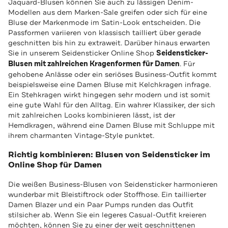
Jaquard-Blusen können Sie auch zu lässigen Denim-
Modellen aus dem Marken-Sale greifen oder sich für eine
Bluse der Markenmode im Satin-Look entscheiden. Die
Passformen variieren von klassisch tailliert über gerade
geschnitten bis hin zu extraweit. Darüber hinaus erwarten
Sie in unserem Seidensticker Online Shop
Seidensticker-
Blusen mit zahlreichen Kragenformen für Damen
. Für
gehobene Anlässe oder ein seriöses Business-Outfit kommt
beispielsweise eine Damen Bluse mit Kelchkragen infrage.
Ein Stehkragen wirkt hingegen sehr modern und ist somit
eine gute Wahl für den Alltag. Ein wahrer Klassiker, der sich
mit zahlreichen Looks kombinieren lässt, ist der
Hemdkragen, während eine Damen Bluse mit Schluppe mit
ihrem charmanten Vintage-Style punktet.
Richtig kombinieren: Blusen von Seidensticker im
Online Shop für Damen
Die weißen Business-Blusen von Seidensticker harmonieren
wunderbar mit Bleistiftrock oder Stoffhose. Ein taillierter
Damen Blazer und ein Paar Pumps runden das Outfit
stilsicher ab. Wenn Sie ein legeres Casual-Outfit kreieren
möchten, können Sie zu einer der weit geschnittenen