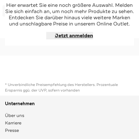
SCOTCH & SODA
SCOTCH & SODA
Hier erwartet Sie eine noch größere Auswahl. Melden
-43%*
-48%*
Maxikleid beige
Maxikleid gemustert
Sie sich einfach an, um noch mehr Produkte zu sehen.
Sale
Sale
Entdecken Sie darüber hinaus viele weitere Marken
und unschlagbare Preise in unserem Online Outlet.
Jetzt shoppen
Jetzt shoppen
Jetzt anmelden
* Unverbindliche Preisempfehlung des Herstellers. Prozentuale
Ersparnis ggü. der UVP, sofern vorhanden
Unternehmen
Über uns
Karriere
Presse