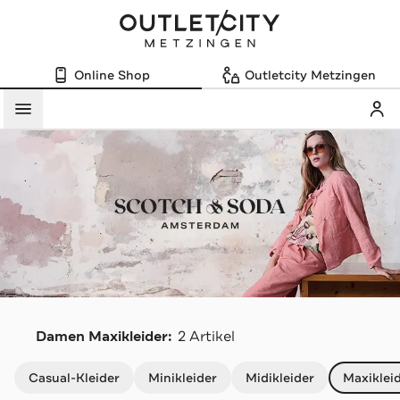
Online Shop
Outletcity Metzingen
Mein
Menü
S
Damen Maxikleider:
2 Artikel
Navigation überspringen
Casual-Kleider
Minikleider
Midikleider
Maxiklei