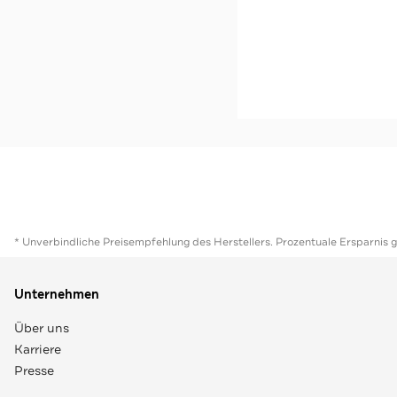
Longsleeve 'Harmony' h
-32%*
Jetzt s
* Unverbindliche Preisempfehlung des Herstellers. Prozentuale Ersparnis 
Unternehmen
Über uns
Karriere
Presse