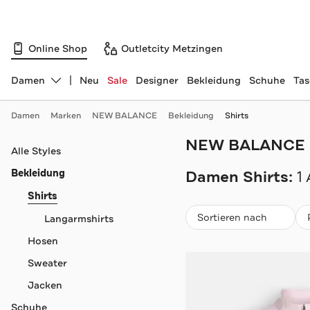
Online Shop
Outletcity Metzingen
Damen
Neu
Sale
Designer
Bekleidung
Schuhe
Ta
Abteilung ändern, ausgewählt:
Damen
Marken
NEW BALANCE
Bekleidung
Shirts
NEW BALANCE
Navigation überspringen
Alle Styles
Bekleidung
Damen Shirts:
1 
Shirts
Beliebteste
Sortieren nach
Langarmshirts
Hosen
Sweater
Jacken
Schuhe