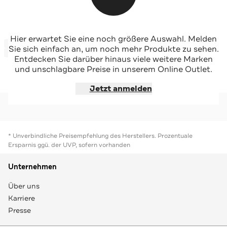
MELVIN & HAMILTON
MELVIN & HAMILTON
Hier erwartet Sie eine noch größere Auswahl. Melden
-49%*
-47%*
Lederballerinas 'Livia 3' altrosa
Ballerinas 'Kate 5'
Sie sich einfach an, um noch mehr Produkte zu sehen.
Sale
Sale
Entdecken Sie darüber hinaus viele weitere Marken
und unschlagbare Preise in unserem Online Outlet.
Jetzt shoppen
Jetzt shoppen
Jetzt anmelden
* Unverbindliche Preisempfehlung des Herstellers. Prozentuale
Ersparnis ggü. der UVP, sofern vorhanden
Unternehmen
Über uns
Karriere
Presse