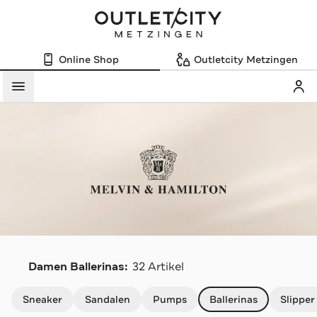
Online Shop
Outletcity Metzingen
Mein
Menü
M
Damen Ballerinas:
32 Artikel
Navigation überspringen
Sneaker
Sandalen
Pumps
Ballerinas
Slipper