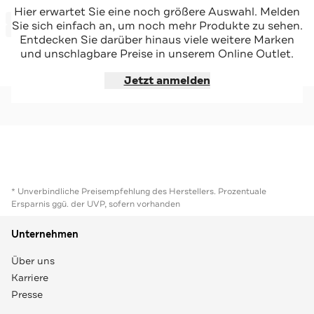
KJUS
KJUS
Hier erwartet Sie eine noch größere Auswahl. Melden
-55%*
2-in-1 Skijacke 'Solstice' zweifarbig
2-in-1 Skijacke 'Solstice' zweifarbig
Sie sich einfach an, um noch mehr Produkte zu sehen.
Sale
-31%*
Entdecken Sie darüber hinaus viele weitere Marken
und unschlagbare Preise in unserem Online Outlet.
Jetzt shoppen
Jetzt shoppen
Jetzt anmelden
* Unverbindliche Preisempfehlung des Herstellers. Prozentuale
Ersparnis ggü. der UVP, sofern vorhanden
Unternehmen
Über uns
Karriere
Presse