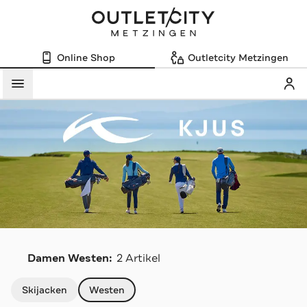
Online Shop
Outletcity Metzingen
Mein
Menü
K
Damen Westen:
2 Artikel
Navigation überspringen
Skijacken
Westen