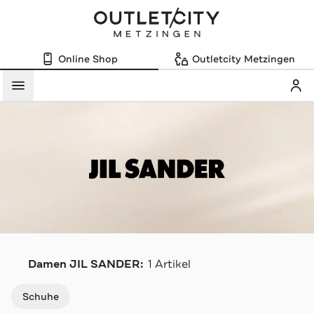
Online Shop
Outletcity Metzingen
Mein
Menü
J
Damen JIL SANDER:
1 Artikel
Navigation überspringen
Schuhe