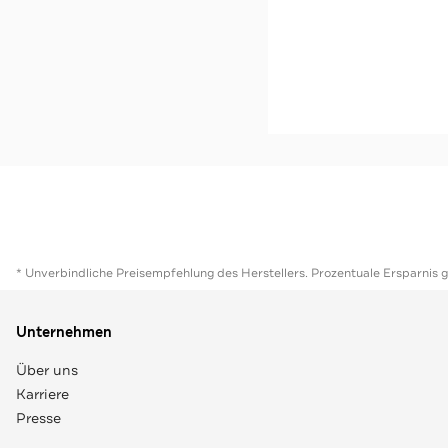
-62%*
Outdoorschuhe zweifab
Sale
Jetzt s
* Unverbindliche Preisempfehlung des Herstellers. Prozentuale Ersparnis 
Unternehmen
Über uns
Karriere
Presse