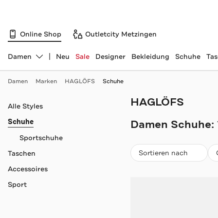
Online Shop
Outletcity Metzingen
Damen
Neu
Sale
Designer
Bekleidung
Schuhe
Ta
Abteilung ändern, ausgewählt:
Damen
Marken
HAGLÖFS
Schuhe
HAGLÖFS
Navigation überspringen
Alle Styles
Schuhe
Damen Schuhe:
Sportschuhe
Beliebteste
Sortieren nach
Taschen
Accessoires
Sport