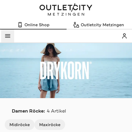
Online Shop
Outletcity Metzingen
Mein
Menü
D
Damen Röcke:
4 Artikel
Navigation überspringen
Midiröcke
Maxiröcke