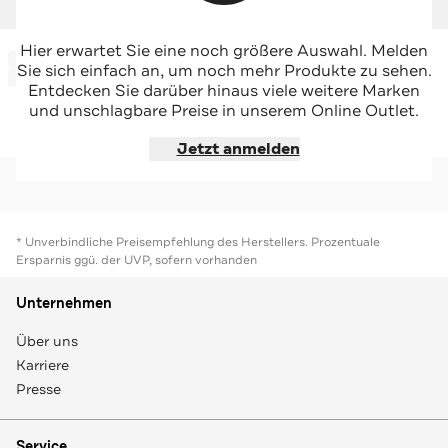
DRYKORN
DRYKORN
Hier erwartet Sie eine noch größere Auswahl. Melden
-60%*
-71%*
Maxirock 'Elvana' gemustert
Casual-Rock 'Attra' animal
Sie sich einfach an, um noch mehr Produkte zu sehen.
Sale
Sale
Entdecken Sie darüber hinaus viele weitere Marken
und unschlagbare Preise in unserem Online Outlet.
Jetzt shoppen
Jetzt shoppen
Jetzt anmelden
* Unverbindliche Preisempfehlung des Herstellers. Prozentuale
Ersparnis ggü. der UVP, sofern vorhanden
Unternehmen
Über uns
Karriere
Presse
Service