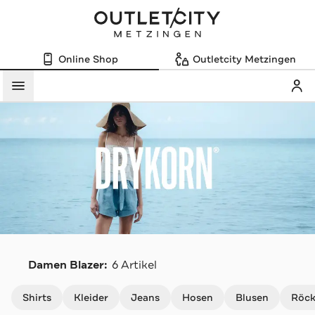
Online Shop
Outletcity Metzingen
Mein
Menü
D
Damen Blazer:
6 Artikel
Navigation überspringen
Shirts
Kleider
Jeans
Hosen
Blusen
Röc