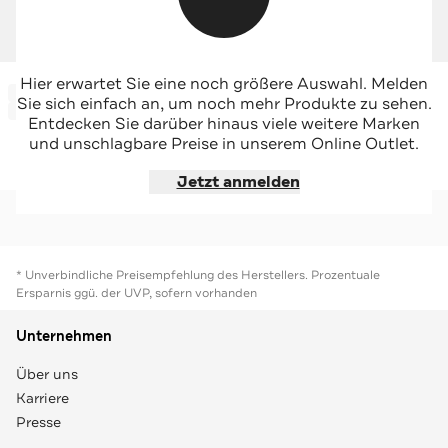
DRYKORN
DRYKORN
Hier erwartet Sie eine noch größere Auswahl. Melden
-53%*
-70%*
Blazer 'Glendale' taupe
Blazer 'Atlin' dunkelgrau
Sie sich einfach an, um noch mehr Produkte zu sehen.
Sale
Sale
Entdecken Sie darüber hinaus viele weitere Marken
und unschlagbare Preise in unserem Online Outlet.
Jetzt shoppen
Jetzt shoppen
Jetzt anmelden
* Unverbindliche Preisempfehlung des Herstellers. Prozentuale
Ersparnis ggü. der UVP, sofern vorhanden
Unternehmen
Über uns
Karriere
Presse