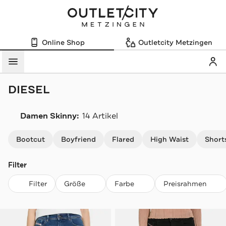
Online Shop
Outletcity Metzingen
Mein
Menü
DIESEL
Damen Skinny:
14 Artikel
Navigation überspringen
Bootcut
Boyfriend
Flared
High Waist
Short
Filter
Filter
Größe
Farbe
Preisrahmen