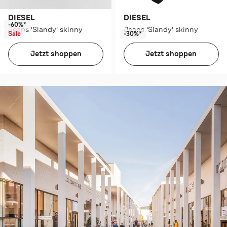
DIESEL
DIESEL
-60%*
Jeans 'Slandy' skinny
Jeans 'Slandy' skinny
Sale
-30%*
Jetzt shoppen
Jetzt shoppen