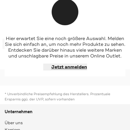
DIESEL
DIESEL
Hier erwartet Sie eine noch größere Auswahl. Melden
-60%*
-60%*
Jeans 'Babhila' skinny
Jeans 'Slandy' super skinny
Sie sich einfach an, um noch mehr Produkte zu sehen.
Sale
Sale
Entdecken Sie darüber hinaus viele weitere Marken
und unschlagbare Preise in unserem Online Outlet.
Jetzt shoppen
Jetzt shoppen
Jetzt anmelden
* Unverbindliche Preisempfehlung des Herstellers. Prozentuale
Ersparnis ggü. der UVP, sofern vorhanden
Unternehmen
Über uns
Karriere