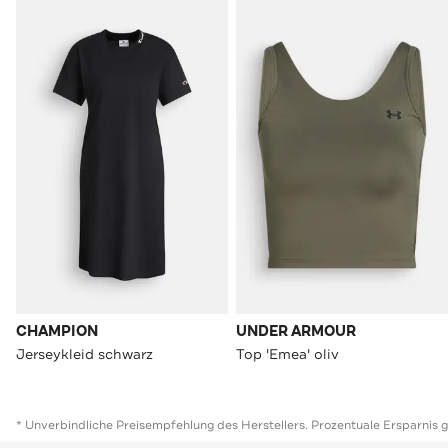
CHAMPION
UNDER ARMOUR
Jerseykleid schwarz
Top 'Emea' oliv
* Unverbindliche Preisempfehlung des Herstellers. Prozentuale Ersparnis 