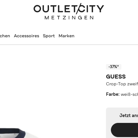
schen
Accessoires
Sport
Marken
-37%*
GUESS
Crop-Top zweif
Farbe:
weiß-sc
Jetzt a