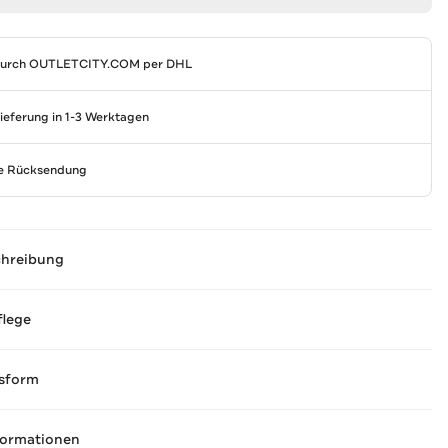
durch
OUTLETCITY.COM
per DHL
Lieferung in 1-3 Werktagen
se Rücksendung
chreibung
flege
sform
formationen