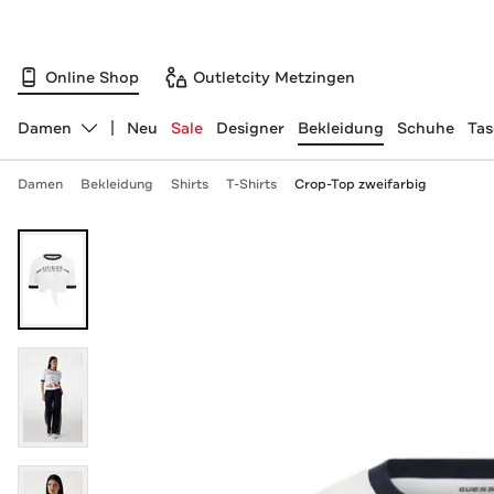
Online Shop
Outletcity Metzingen
Damen
Neu
Sale
Designer
Bekleidung
Schuhe
Ta
Abteilung ändern, ausgewählt:
Damen
Bekleidung
Shirts
T-Shirts
Crop-Top zweifarbig