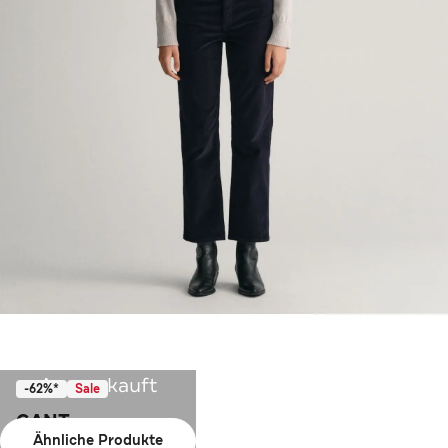
Ausverkauft
-62%*
Sale
GANT
Ähnliche Produkte
Cordhose nachtblau