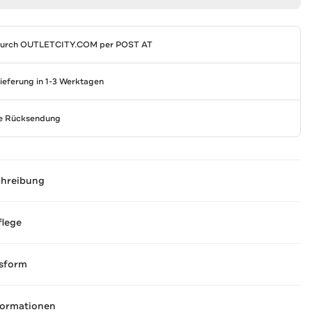
durch
OUTLETCITY.COM
per POST AT
Lieferung in 1-3 Werktagen
se Rücksendung
chreibung
flege
sform
formationen