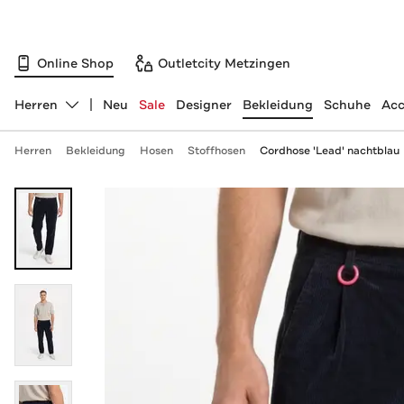
Online Shop
Outletcity Metzingen
Herren
Neu
Sale
Designer
Bekleidung
Schuhe
Acc
Abteilung ändern, ausgewählt:
Herren
Bekleidung
Hosen
Stoffhosen
Cordhose 'Lead' nachtblau