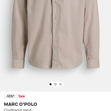
-55%*
Sale
MARC O'POLO
Cordhemd sand