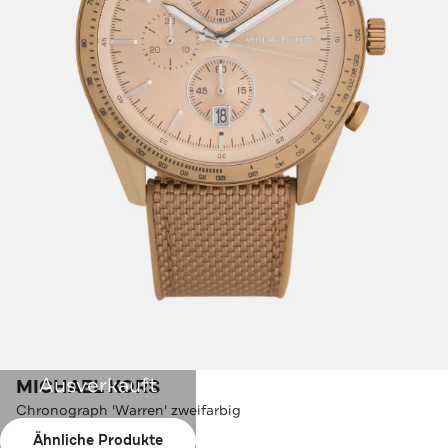
Ausverkauft
MICHAEL KORS
Chronograph 'Warren' zweifarbig
Ähnliche Produkte
Farbe:
gold-beige