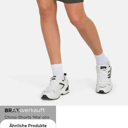
Ausverkauft
BRAX
Chino-Shorts 'Mia' oliv
Ähnliche Produkte
Farbe:
oliv