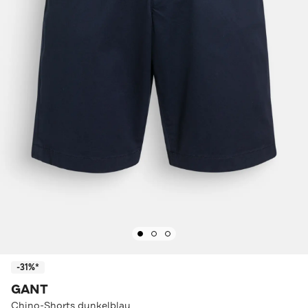
-31%*
GANT
Chino-Shorts dunkelblau