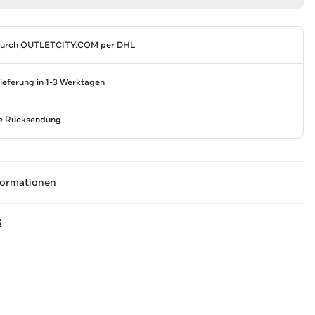
durch
OUTLETCITY.COM
per DHL
Lieferung in 1-3 Werktagen
se Rücksendung
formationen
S