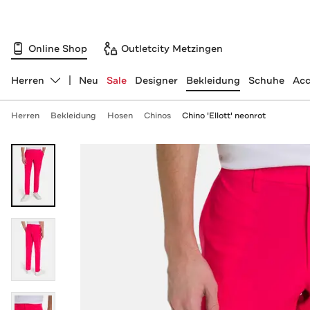
Online Shop
Outletcity Metzingen
Herren
Neu
Sale
Designer
Bekleidung
Schuhe
Acc
Abteilung ändern, ausgewählt:
Herren
Bekleidung
Hosen
Chinos
Chino 'Ellott' neonrot