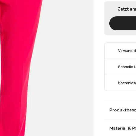
Jetzt a
Versand 
Schnelle 
Kostenlo
Produktbes
Material & P