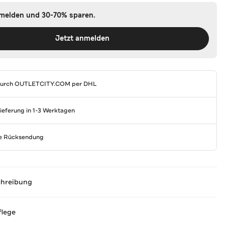
nmelden und 30-70% sparen.
Jetzt anmelden
durch
OUTLETCITY.COM
per DHL
Lieferung in 1-3 Werktagen
se Rücksendung
chreibung
flege