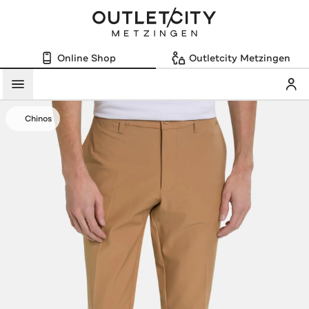
Online Shop
Outletcity Metzingen
Mein
Menü
Chinos