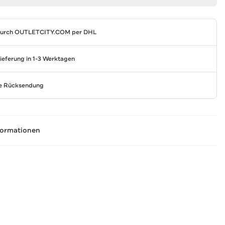
durch
OUTLETCITY.COM
per DHL
Lieferung in 1-3 Werktagen
se Rücksendung
formationen