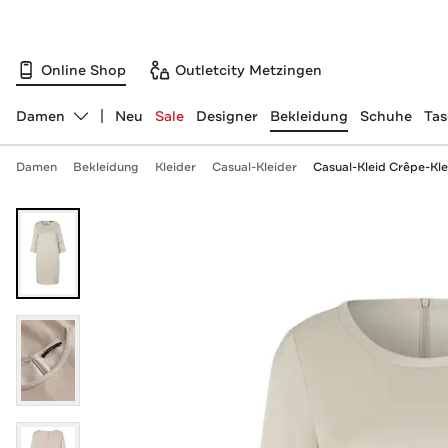
Online Shop
Outletcity Metzingen
Damen
Neu
Sale
Designer
Bekleidung
Schuhe
Ta
Abteilung ändern, ausgewählt:
Damen
Bekleidung
Kleider
Casual-Kleider
Casual-Kleid Crêpe-Klei