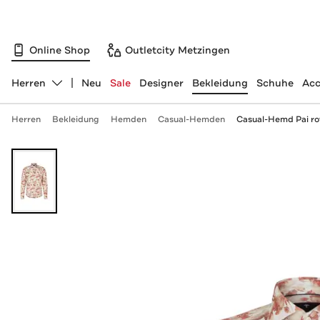
Online Shop
Outletcity Metzingen
Herren
Neu
Sale
Designer
Bekleidung
Schuhe
Acc
Abteilung ändern, ausgewählt:
Herren
Bekleidung
Hemden
Casual-Hemden
Casual-Hemd Pai rot