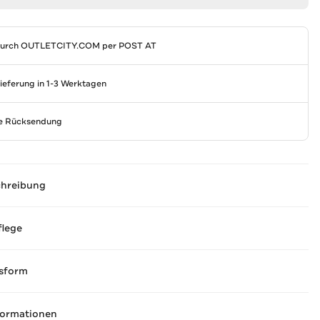
durch
OUTLETCITY.COM
per POST AT
Lieferung in 1-3 Werktagen
se Rücksendung
chreibung
flege
sform
formationen