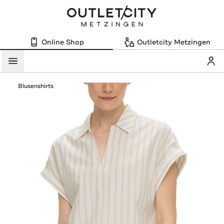
Online Shop
Outletcity Metzingen
Mein
Menü
Blusenshirts