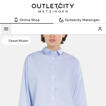
Online Shop
Outletcity Metzingen
Mein
Menü
Casual-Blusen