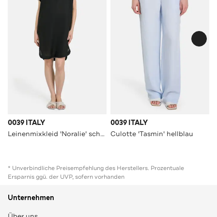
0039 ITALY
0039 ITALY
Leinenmixkleid 'Noralie' schwarz
Culotte 'Tasmin' hellblau
* Unverbindliche Preisempfehlung des Herstellers. Prozentuale
Ersparnis ggü. der UVP, sofern vorhanden
Unternehmen
Über uns