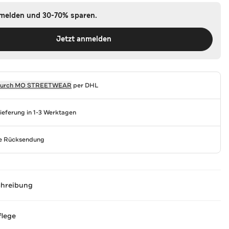
nmelden und 30-70% sparen.
Jetzt anmelden
durch
MO STREETWEAR
per DHL
Lieferung in 1-3 Werktagen
se Rücksendung
chreibung
flege