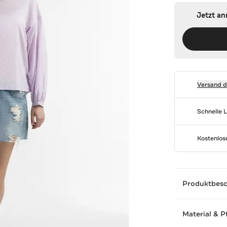
Jetzt a
Versand 
Schnelle 
Kostenlo
Produktbes
Material & P