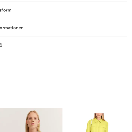
sform
formationen
R