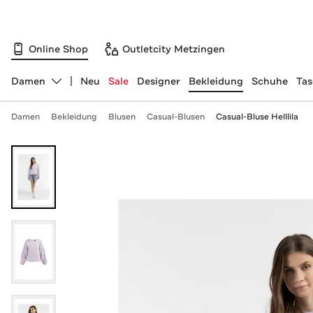
Online Shop
Outletcity Metzingen
Damen
Neu
Sale
Designer
Bekleidung
Schuhe
Ta
Abteilung ändern, ausgewählt:
Damen
Bekleidung
Blusen
Casual-Blusen
Casual-Bluse Helllila