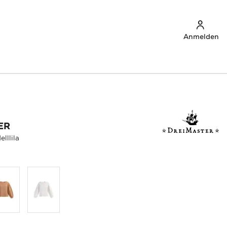
Anmelden
ER
lllila