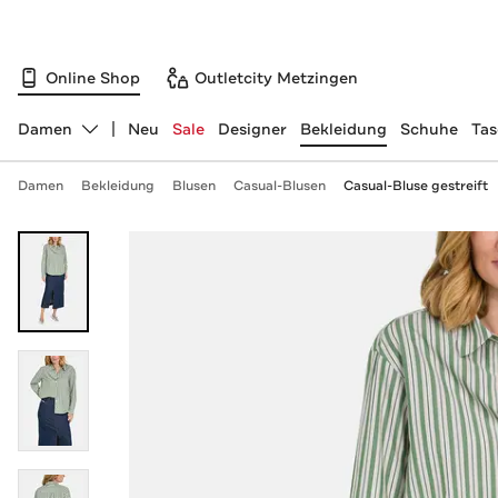
Online Shop
Outletcity Metzingen
Damen
Neu
Sale
Designer
Bekleidung
Schuhe
Ta
Abteilung ändern, ausgewählt:
Damen
Bekleidung
Blusen
Casual-Blusen
Casual-Bluse gestreift