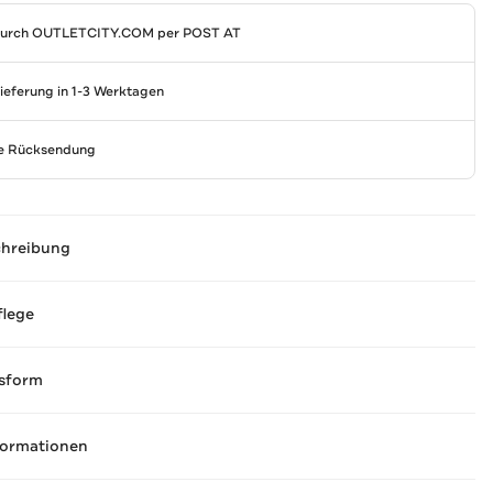
durch
OUTLETCITY.COM
per POST AT
Lieferung in 1-3 Werktagen
se Rücksendung
chreibung
flege
sform
formationen