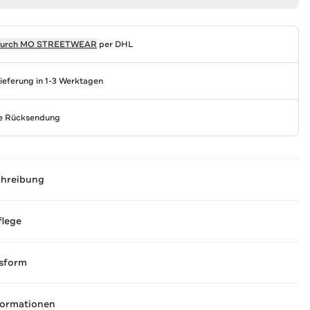
durch
MO STREETWEAR
per DHL
Lieferung in 1-3 Werktagen
se Rücksendung
chreibung
flege
sform
formationen