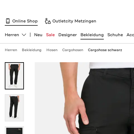
Online Shop
Outletcity Metzingen
Herren
Neu
Sale
Designer
Bekleidung
Schuhe
Acc
Abteilung ändern, ausgewählt:
Herren
Bekleidung
Hosen
Cargohosen
Cargohose schwarz