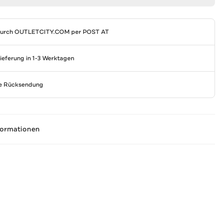
durch
OUTLETCITY.COM
per POST AT
Lieferung in 1-3 Werktagen
se Rücksendung
formationen