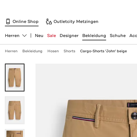
Online Shop
Outletcity Metzingen
Herren
Neu
Sale
Designer
Bekleidung
Schuhe
Acc
Abteilung ändern, ausgewählt:
Herren
Bekleidung
Hosen
Shorts
Cargo-Shorts 'John' beige