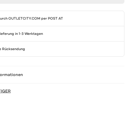
durch
OUTLETCITY.COM
per POST AT
Lieferung in 1-3 Werktagen
se Rücksendung
formationen
FIGER