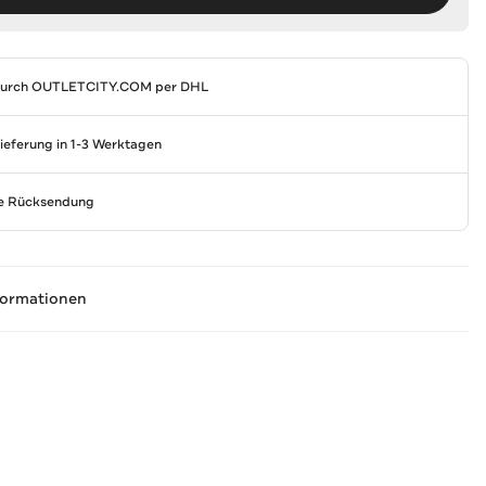
durch
OUTLETCITY.COM
per DHL
Lieferung in 1-3 Werktagen
se Rücksendung
formationen