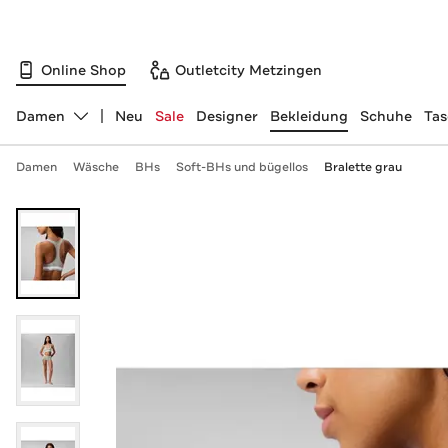
Online Shop
Outletcity Metzingen
Damen
Neu
Sale
Designer
Bekleidung
Schuhe
Ta
Abteilung ändern, ausgewählt:
Damen
Wäsche
BHs
Soft-BHs und bügellos
Bralette grau