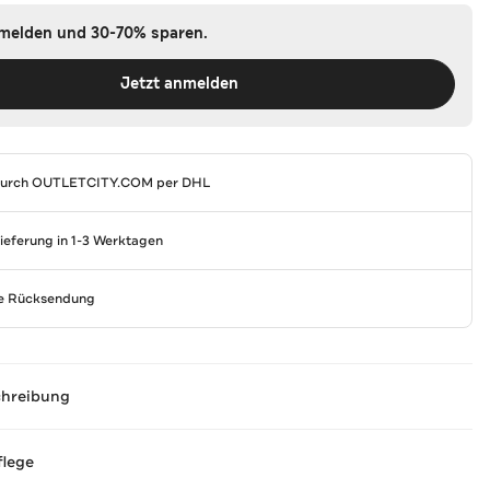
nmelden und 30-70% sparen.
Jetzt anmelden
durch
OUTLETCITY.COM
per DHL
Lieferung in 1-3 Werktagen
se Rücksendung
chreibung
flege