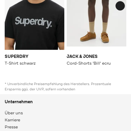
SUPERDRY
JACK & JONES
T-Shirt schwarz
Cord-Shorts 'Bill' ecru
* Unverbindliche Preisempfehlung des Herstellers. Prozentuale
Ersparnis ggü. der UVP, sofern vorhanden
Unternehmen
Über uns
Karriere
Presse