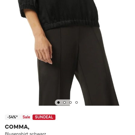
-54%*
Sale
SUNDEAL
COMMA,
Blusenshirt schwarz