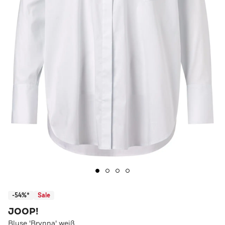
-54%*
Sale
JOOP!
Bluse 'Brynna' weiß